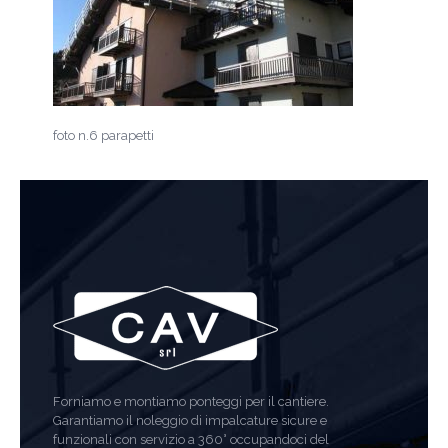
foto n.6 parapetti
Forniamo e montiamo ponteggi per il cantiere.
Garantiamo il noleggio di impalcature sicure e
funzionali con servizio a 360° occupandoci del