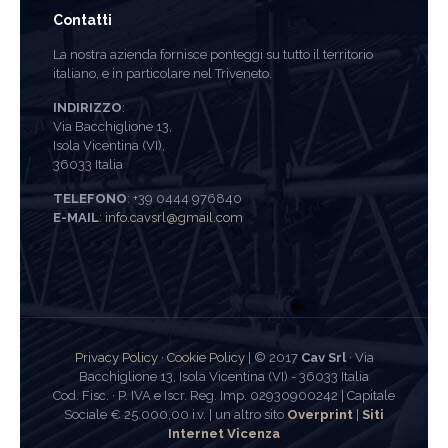
Contatti
La nostra azienda fornisce ponteggi su tutto il territorio
italiano, e in particolare nel Triveneto.
INDIRIZZO
:
Via Bacchiglione 13,
Isola Vicentina (VI),
36033 Italia
TELEFONO
: +39 0444 976840
E-MAIL
:
info.cavsrl@gmail.com
Privacy Policy
·
Cookie Policy
| © 2017
Cav Srl
· Via
Bacchiglione 13, Isola Vicentina (VI) - 36033 Italia
Cod. Fisc. · P. IVA e Iscr. Reg. Imp. 02930900242 | Capitale
Sociale € 25.000,00 i.v. | un altro sito
Overprint
|
Siti
Internet Vicenza