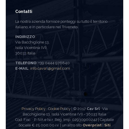
Contatti
La nostra azienda fornisce ponteggi su tutto il territorio
italiano, e in particolare nel Triveneto.
INDIRIZZO
:
Via Bacchiglione 13,
Isola Vicentina (VI),
36033 Italia
TELEFONO
: +39 0444 976840
E-MAIL
:
info.cavsrl@gmail.com
Privacy Policy
·
Cookie Policy
| © 2017
Cav Srl
· Via
Bacchiglione 13, Isola Vicentina (VI) - 36033 Italia
Cod. Fisc. · P. IVA e Iscr. Reg. Imp. 02930900242 | Capitale
Sociale € 25.000,00 i.v. | un altro sito
Overprint
|
Siti