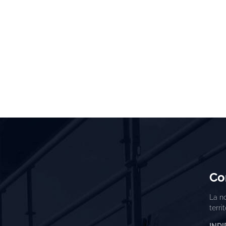
Co
La no
terri