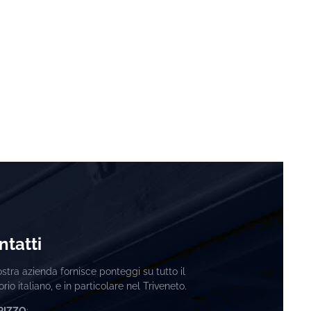
ntatti
stra azienda fornisce ponteggi su tutto il
torio italiano, e in particolare nel Triveneto.